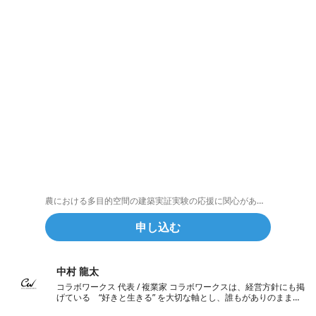
農における多目的空間の建築実証実験の応援に関心がある企業・団体やメンバーはこちらからご登録をお願いします。
申し込む
中村 龍太
コラボワークス 代表 / 複業家 コラボワークスは、経営方針にも掲
げている “好きと生きる” を大切な軸とし、誰もがありのままの
姿を活かしながら、さまざまな人と対話し、好きなことを通じて